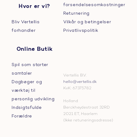
forsendelsesomkostninger
Hvor er vi?
Returnering
Bliv Vertellis
Vilkår og betingelser
forhandler
Privatlivspolitik
Online Butik
Spil som starter
samtaler
Vertellis B.V.
Dagbøger og
hello@vertellis.dk
KvK: 67375782
værktøj til
personlig udvikling
Holland
Indsigtsfulde
Berckheydestraat 32RD
2021 ET, Haarlem
Forældre
(Ikke retuneringsadresse)